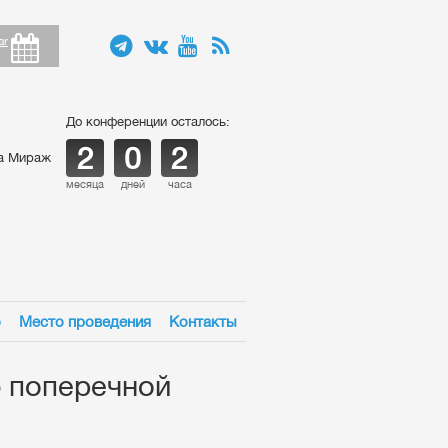
ar
До конференции осталось:
2
0
2
ца Мираж
месяца
дней
часа
о
Место проведения
Контакты
 поперечной