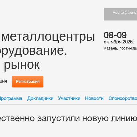
Add to Calend
 металлоцентры
08-09
октября 2026
орудование,
Казань, гостини
, рынок
ция
Регистрация
Программа
Докладчики
Участники
Новости
Спонсорств
ственно запустили новую линию