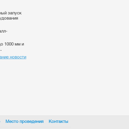
ный запуск
удования
алл-
о 1000 мм и
.
ание новости
о
Место проведения
Контакты