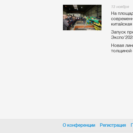
13 ноября
На площад
современн
китайска
Запуск пр
Экспо'202
Новая лин
толщиной с
О конференции
Регистрация