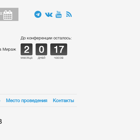
ar
До конференции осталось:
2
0
17
ца Мираж
месяца
дней
часов
о
Место проведения
Контакты
в