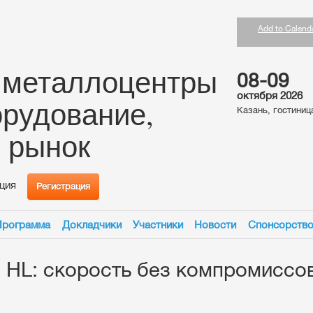
Add to Calend
 металлоцентры
08-09
октября 2026
орудование,
Казань, гостини
, рынок
ция
Регистрация
Программа
Докладчики
Участники
Новости
Спонсорств
 HL: скорость без компромиссо