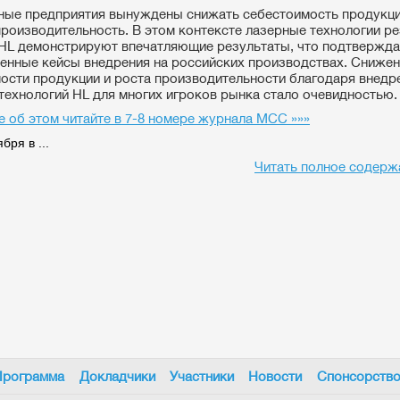
ые предприятия вынуждены снижать себестоимость продукц
производительность. В этом контексте лазерные технологии ре
HL демонстрируют впечатляющие результаты, что подтвержд
енные кейсы внедрения на российских производствах. Сниже
ости продукции и роста производительности благодаря внед
технологий HL для многих игроков рынка стало очевидностью.
 об этом читайте в 7-8 номере журнала МСС »»»
бря в ...
Читать полное содерж
Программа
Докладчики
Участники
Новости
Спонсорств