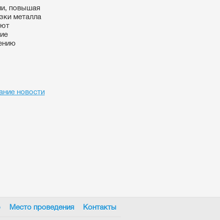
ии, повышая
зки металла
ают
ние
рению
ание новости
о
Место проведения
Контакты