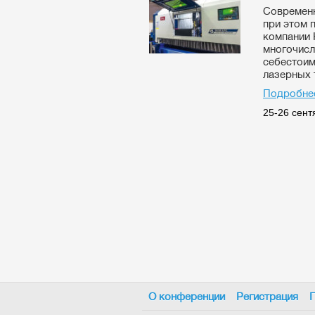
Современн
при этом 
компании 
многочисл
себестоим
лазерных 
Подробнее
25-26 сентя
О конференции
Регистрация